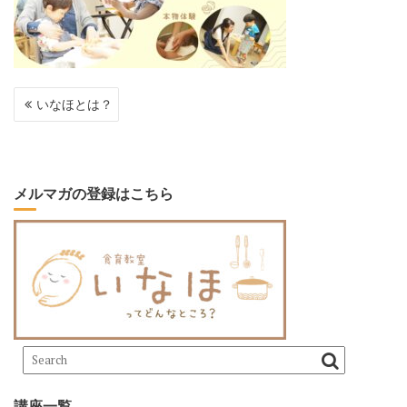
投
いなほとは？
稿
ナ
ビ
ゲ
ー
メルマガの登録はこちら
シ
ョ
ン
講座一覧