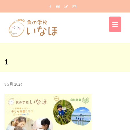
Skip
to
content
1
8
5月
2024