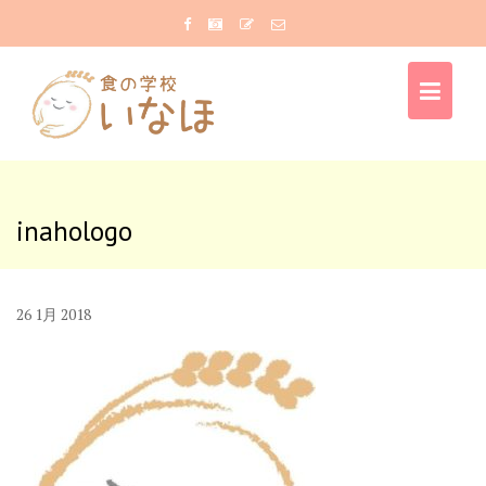
Skip
to
content
inahologo
26
1月
2018