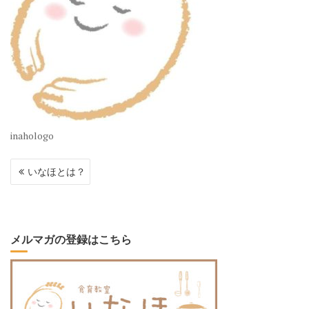
inahologo
投
いなほとは？
稿
ナ
ビ
ゲ
ー
メルマガの登録はこちら
シ
ョ
ン