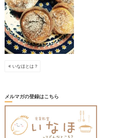
投
いなほとは？
稿
ナ
ビ
ゲ
ー
メルマガの登録はこちら
シ
ョ
ン