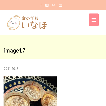
Skip
to
content
image17
9
2月
2018