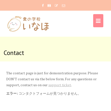
Skip
to
content
Contact
The contact page is just for demonstration purpose. Please
DON’T contact us via the below form. For any questions or
support, contact us on our
support ticket
.
エラー:
コンタクトフォームが見つかりません。