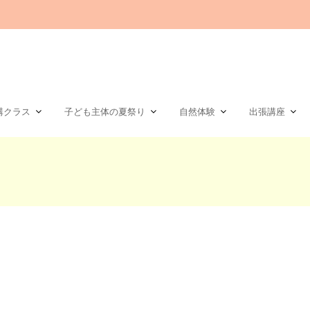
講クラス
子ども主体の夏祭り
自然体験
出張講座