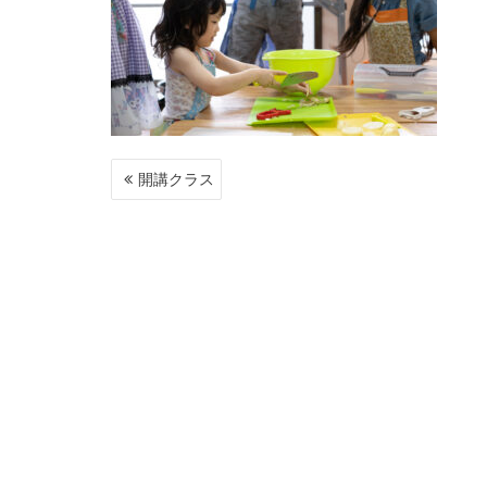
投
開講クラス
稿
ナ
ビ
ゲ
ー
シ
ョ
ン