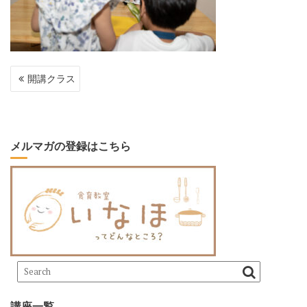
投
開講クラス
稿
ナ
ビ
ゲ
ー
メルマガの登録はこちら
シ
ョ
ン
講座一覧