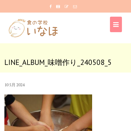
Skip
to
content
LINE_ALBUM_味噌作り_240508_5
10
5月
2024