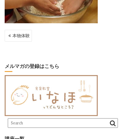
投
本物体験
稿
ナ
ビ
ゲ
ー
メルマガの登録はこちら
シ
ョ
ン
講座一覧