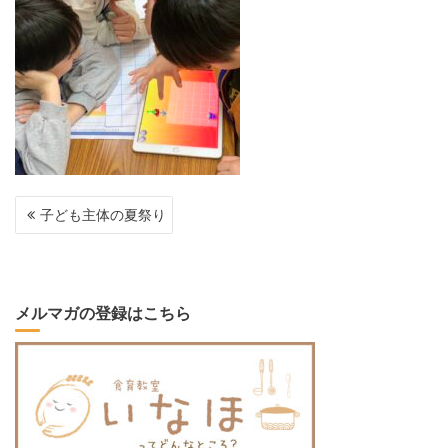
投
子ども主体の夏祭り
稿
ナ
ビ
ゲ
ー
メルマガの登録はこちら
シ
ョ
ン