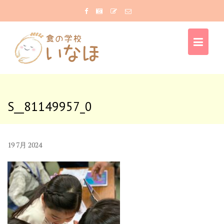
Skip
to
content
S__81149957_0
19
7月
2024