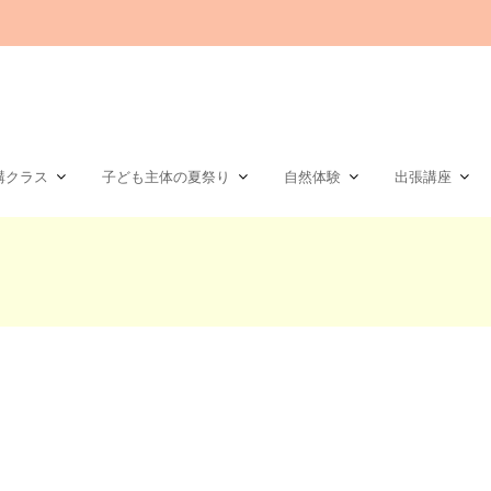
講クラス
子ども主体の夏祭り
自然体験
出張講座