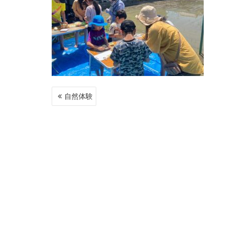
投
自然体験
稿
ナ
ビ
ゲ
ー
シ
ョ
ン