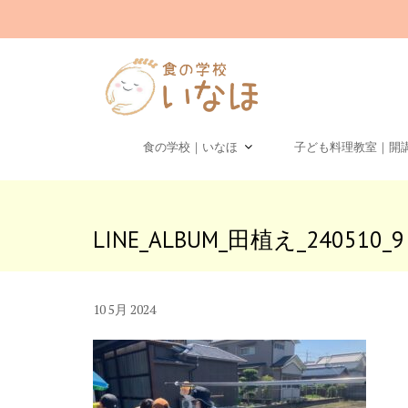
Skip
to
content
食の学校｜いなほ
子ども料理教室｜開
LINE_ALBUM_田植え_240510_9
10
5月
2024