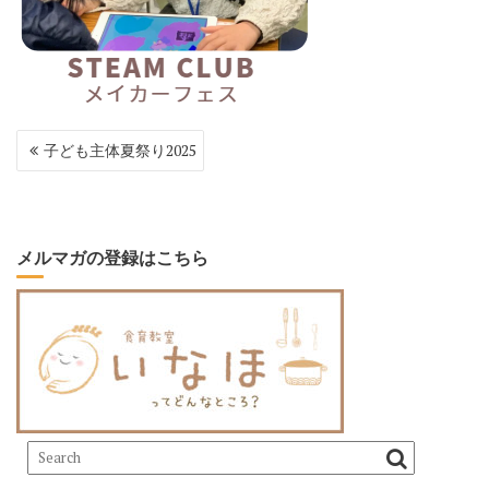
投
子ども主体夏祭り2025
稿
ナ
ビ
ゲ
ー
メルマガの登録はこちら
シ
ョ
ン