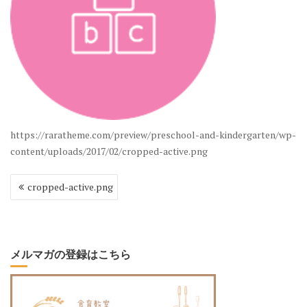
https://raratheme.com/preview/preschool-and-kindergarten/wp-
content/uploads/2017/02/cropped-active.png
投
cropped-active.png
稿
ナ
ビ
ゲ
ー
メルマガの登録はこちら
シ
ョ
ン