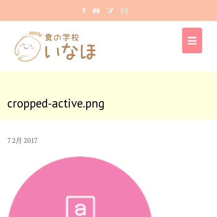
Skip
to
content
cropped-active.png
7
2月
2017