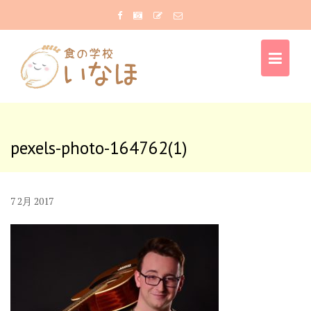
Skip
to
content
pexels-photo-164762(1)
7
2月
2017